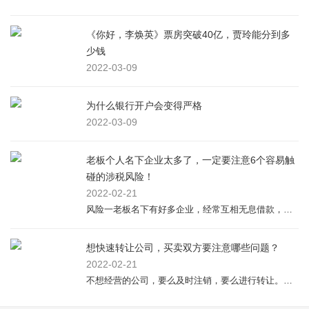
《你好，李焕英》票房突破40亿，贾玲能分到多
少钱
2022-03-09
为什么银行开户会变得严格
2022-03-09
老板个人名下企业太多了，一定要注意6个容易触
碰的涉税风险！
2022-02-21
风险一老板名下有好多企业，经常互相无息借款，注意增值税和企业所得税的涉税风险。参考：根据《关于全面推开营业税改征增值税试点的通知》（财税〔2016〕36号）的规定，企业向个人股东提供借款，属于将资金贷与他人使用而取得利息收入的贷款服务。《财政部、国家税务总局关于全面推开营业税改征增值税试点的通知》（财税〔2016〕36...
想快速转让公司，买卖双方要注意哪些问题？
2022-02-21
不想经营的公司，要么及时注销，要么进行转让。公司转让不仅能获得转让费，还能免去注销繁琐的流程，那公司转让有哪些注意事项呢？下面跟随小编一起来了解一下吧。卖方注意事项 作为转让方要特别注意的问题就是公司是否存在工商异常和税务异常?这直接决定公司是否能够正常转让，一方面，公司存在异常的话在工商局和税务...